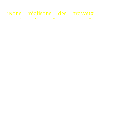
"Nous réalisons des travaux
associant de nombreux types de
matériaux : acier, bois, composite,
aluminium."