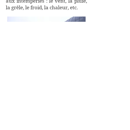
aux intempéries : le vent, la pluie,
la grêle, le froid, la chaleur, etc.
Nous avons les solutions pour
parer à toutes ces éventualités.
Nos matières premières nous
permettent de concevoir des
produits spécifiques pour chaque
demande d’un client.