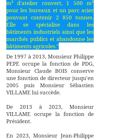
m² d'atelier couvert, 1 500 m²
pour les bureaux et un parc acier
pouvant contenir 2 850 tonnes.
Elle se spécialise dans les
bâtiments industriels ainsi que les
marchés publics et abandonne les
bâtiments agricoles."
De 1997 à 2013, Monsieur Philippe
PEPE occupe la fonction de PDG,
Monsieur Claude BOIS conserve
une fonction de directeur jusqu'en
2005 puis Monsieur Sébastien
VILLAME lui succède.
De 2013 à 2023, Monsieur
VILLAME occupe la fonction de
Président.
En 2023, Monsieur Jean-Philippe