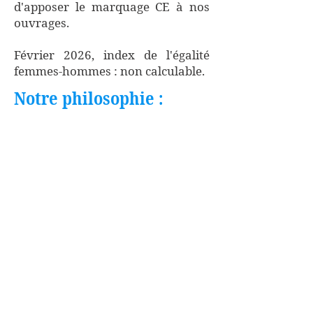
d'apposer le marquage CE à nos
ouvrages.
Février 2026, index de l'égalité
femmes-hommes : non calculable.
Notre philosophie :
Les Ateliers Bois gardent le sens
du service et la souplesse de la
PME, tout en intégrant les progrès
techniques les plus modernes dans
le domaine de la CONSTRUCTION
METALLIQUE ; cette volonté les a
amenés à se développer dans le
schéma suivant :
-
Progresser
pour arriver à une
parfaite maîtrise de l'utilisation